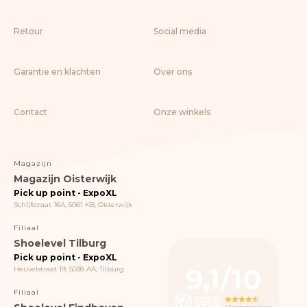
Nostalgic Art
Lifestyle
Retour
Social media
> ALLE BOEKEN
Garantie en klachten
Over ons
Contact
Onze winkels
Magazijn
Magazijn Oisterwijk
Pick up point - ExpoXL
Schijfstraat 16A, 5061 KB, Oisterwijk
Filiaal
Shoelevel Tilburg
Pick up point - ExpoXL
9,1/10
Heuvelstraat 19, 5038 AA, Tilburg
Filiaal