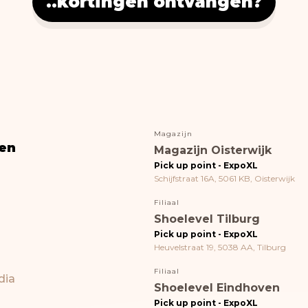
..kortingen ontvangen?
Magazijn
en
Magazijn Oisterwijk
Pick up point - ExpoXL
Schijfstraat 16A, 5061 KB, Oisterwijk
Filiaal
Shoelevel Tilburg
Pick up point - ExpoXL
Heuvelstraat 19, 5038 AA, Tilburg
Filiaal
dia
Shoelevel Eindhoven
Pick up point - ExpoXL