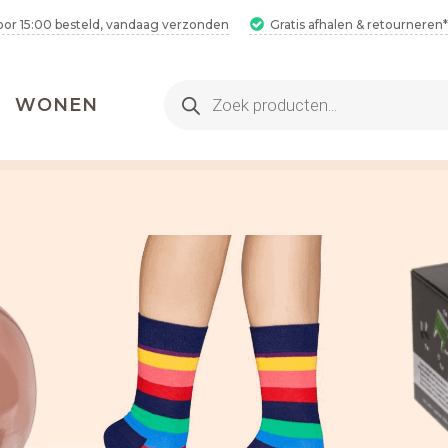
oor 15:00 besteld, vandaag verzonden
Gratis afhalen & retourneren*
Producten
WONEN
zoeken
2 Hamamdoeken voor 1
Bestel 2 hamamdoeken voor €25,
inclusief gratis verzending!
2 Hamamdoeken voor 1