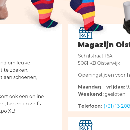
SHOP
Bestel 2 hamamdoeken voor €25,
2 Hamamdoeken voor 1
inclusief gratis verzending!
Bestel 2 hamamdoeken voor €25,
inclusief gratis verzending!
SHOP
Magazijn Ois
SHOP
Schijfstraat 16A
land om leuke
5061 KB Oisterwijk
it te zoeken.
Openingstijden voor h
t aan schoenen,
Maandag - vrijdag:
9.
Weekend:
gesloten
kort ook een online
n, tassen en zelfs
Telefoon:
(+31) 13 20
xpo XL!