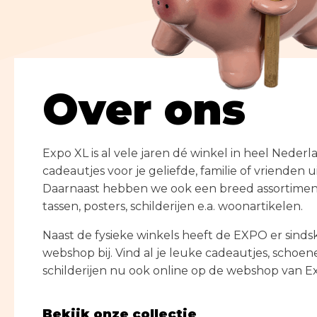
Klokken
Nostalgic Art
Drankspellen
Keukenaccessoires
Overige
SHOP
Feestartikelen &
Geurartikelen
50% korting op alles!
Versiering
Posters
Riverdale
Over ons
50% korting op alles!
Fidgets
Spaarpotten
SHOP
> ALLE HAPPY SOCKS
> ALLE SCHOENEN
Fun
Wijnfleshouders
SHOP
Expo XL is al vele jaren dé winkel in heel Neder
Gadgets
> ALLE GIFTS
cadeautjes voor je geliefde, familie of vrienden u
Geschenken
Daarnaast hebben we ook een breed assortimen
tassen, posters, schilderijen e.a. woonartikelen.
Happy Socks
Naast de fysieke winkels heeft de EXPO er sinds
webshop bij. Vind al je leuke cadeautjes, schoene
schilderijen nu ook online op de webshop van E
Bekijk onze collectie