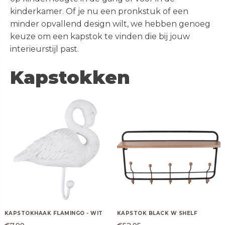
inclusief gratis verzending!
kinderkamer. Of je nu een pronkstuk of een
Fidgets
Riverdale
Spaarpotten
minder opvallend design wilt, we hebben genoeg
SHOP
keuze om een kapstok te vinden die bij jouw
Fun
Wijnfleshouders
interieurstijl past.
Gadgets
> ALLE GIFTS
Kapstokken
Geschenken
2 Hamamdoeken voor 1
Happy Socks
Bestel 2 hamamdoeken voor €25,
Dames
Heren
inclusief gratis verzending!
Dames Happy Socks
Heren Happy Socks
SHOP
Tassen
Sloffen & Pantoffels
2 Hamamdoeken voor 1
Alle schoenen
Heren sneakers
Bestel 2 hamamdoeken voor €25,
inclusief gratis verzending!
Laarzen
Many Mornings Sokken
KAPSTOKHAAK FLAMINGO - WIT
KAPSTOK BLACK W SHELF