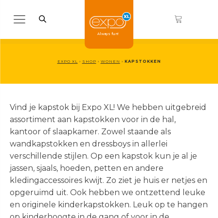
Always fun!
EXPO XL
›
SHOP
›
WONEN
›
KAPSTOKKEN
Vind je kapstok bij Expo XL! We hebben uitgebreid
Gifts
Wonen
Posters
Koken & Tafelen
assortiment aan kapstokken voor in de hal,
> ALLE HAPPY SOCKS
> ALLE SCHOENEN
kantoor of slaapkamer. Zowel staande als
Beelden
Aroma diffusers
Mokken
wandkapstokken en dressboys in allerlei
Bekers en glazen
Hamamdoeken
Newborn gifts
verschillende stijlen. Op een kapstok kun je al je
jassen, sjaals, hoeden, petten en andere
Boeken
Kapstokken
Nostalgic Art
kledingaccessoires kwijt. Zo ziet je huis er netjes en
Klokken
2 Hamamdoeken voor 1
opgeruimd uit. Ook hebben we ontzettend leuke
Drankspellen
Keukenaccessoires
Overige
en originele kinderkapstokken. Leuk op te hangen
Bestel 2 hamamdoeken voor €25,
Feestartikelen & Versiering
Geurartikelen
Posters
op kinderhoogte in de gang of voor in de