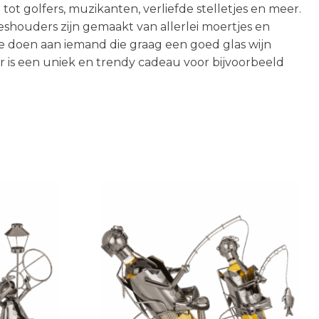
Olieverf Schilderijen
Alle schoenen
ot golfers, muzikanten, verliefde stelletjes en meer.
Kinderen
Woonaccessoires
Heren sneakers
Happy Socks
leshouders zijn gemaakt van allerlei moertjes en
Wanddecoratie
Laarzen
te doen aan iemand die graag een goed glas wijn
Koken
> ALLE
Many Mornings
uder is een uniek en trendy cadeau voor bijvoorbeeld
MEUBELS
> ALLE
Pumps
Sokken
SCHILDERIJEN
Liefde
Nostalgic Art
Sneakers
Heren Ondergoed
Lifestyle
Slippers &
Kids
> ALLE BOEKEN
sandalen
Sloffen &
Kids Happy Socks
pantoffels
Kids pantoffels
Portemonnees
Schoenen
Many Mornings
Sokken
Dames
Ondergoed