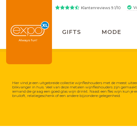
V
Klantenreviews 9.1/10
GIFTS
MODE
Always fun!
Hier vind je een uitgebreide collectie wijnfleshouders met de meest uite
blikvanger in huis. Veel van deze metalen wijnfleshouders zijn gemaakt 
iemand die graag een goed glas wijn drinkt. Naast een fles wijn kun je er
Gifts
Wonen
Posters
Koken &
bruiloft, relatiegeschenk of een andere bijzondere gelegenheid.
Tafelen
Beelden
Aroma diffusers
Mokken
Bekers en glazen
Hamamdoeken
Newborn gifts
50% korting op alles!
Boeken
Kapstokken