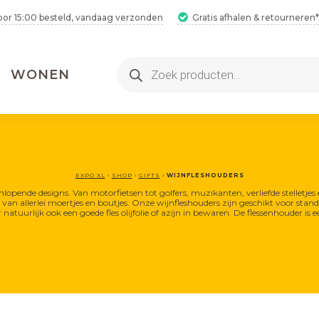
oor 15:00 besteld, vandaag verzonden
Gratis afhalen & retourneren*
Producten
WONEN
zoeken
EXPO XL
›
SHOP
›
GIFTS
›
WIJNFLESHOUDERS
enlopende designs. Van motorfietsen tot golfers, muzikanten, verliefde stelletje
van allerlei moertjes en boutjes. Onze wijnfleshouders zijn geschikt voor stan
 natuurlijk ook een goede fles olijfolie of azijn in bewaren. De flessenhouder i
2 Hamamdoeken voor 1
Bestel 2 hamamdoeken voor €25,
inclusief gratis verzending!
2 Hamamdoeken voor 1