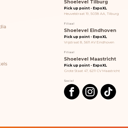
Shoelevel Tilburg
Pick up point - ExpoXL
Heuvelstraat 19, 5038 AA, Tilburg
Filiaal
dia
Shoelevel Eindhoven
Pick up point - ExpoXL
Vrijstraat 8, 5611 AV Eindhoven
Filiaal
Shoelevel Maastricht
els
Pick up point - ExpoXL
Grote Staat 47, 6211 CV Maastricht
Social