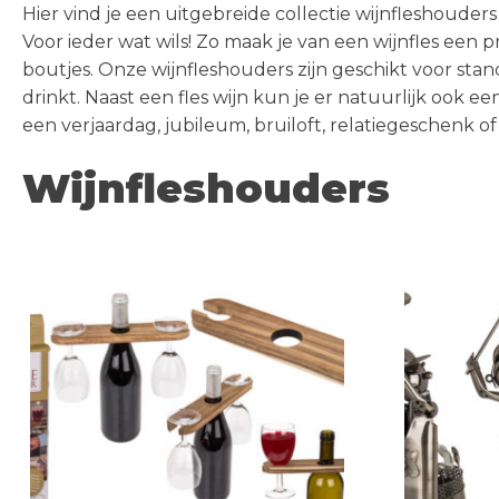
Klokken
Nostalgic Art
Hier vind je een uitgebreide collectie wijnfleshouder
Drankspellen
Keukenaccessoires
Voor ieder wat wils! Zo maak je van een wijnfles een 
Overige
SHOP
boutjes. Onze wijnfleshouders zijn geschikt voor sta
Feestartikelen &
Geurartikelen
50% korting op alles!
drinkt. Naast een fles wijn kun je er natuurlijk ook e
Versiering
Posters
een verjaardag, jubileum, bruiloft, relatiegeschenk 
Riverdale
50% korting op alles!
Fidgets
Spaarpotten
SHOP
Wijnfleshouders
> ALLE HAPPY SOCKS
> ALLE SCHOENEN
Fun
Wijnfleshouders
SHOP
Gadgets
> ALLE GIFTS
Geschenken
Happy Socks