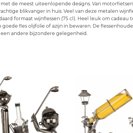
s met de meest uiteenlopende designs. Van motorfietsen t
prachtige blikvanger in huis. Veel van deze metalen wijnf
SHOP
Bestel 2 hamamdoeken voor €25,
2 Hamamdoeken voor 1
ndaard formaat wijnflessen (75 cl). Heel leuk om cadeau 
inclusief gratis verzending!
en goede fles olijfolie of azijn in bewaren. De flessenho
Bestel 2 hamamdoeken voor €25,
of een andere bijzondere gelegenheid.
inclusief gratis verzending!
SHOP
SHOP