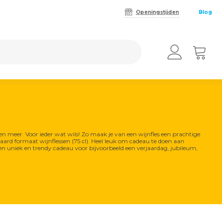
Openingstijden
Blog
s en meer. Voor ieder wat wils! Zo maak je van een wijnfles een prachtige
daard formaat wijnflessen (75 cl). Heel leuk om cadeau te doen aan
s een uniek en trendy cadeau voor bijvoorbeeld een verjaardag, jubileum,
Boeken
Kunst
Dames
Heren
Meubels
Cadeau
3D metaal
Dames Happy
Heren Happy
Meubels
schilderijen
Socks
Socks
LEGO
Creatief
Verlichting
Glasschilderijen
Tassen
Sloffen &
Fun
Vloerkleden
Pantoffels