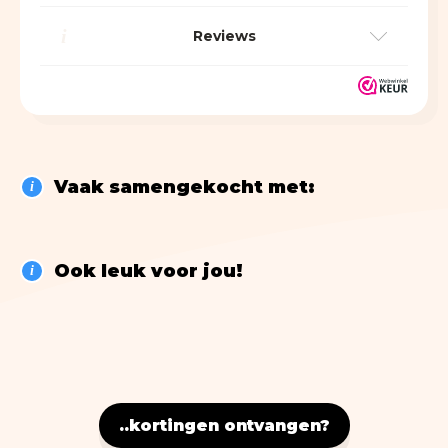
Nostalgic Art
i
Reviews
Lifestyle
> ALLE BOEKEN
Vaak samengekocht met:
i
Ook leuk voor jou!
i
..kortingen ontvangen?