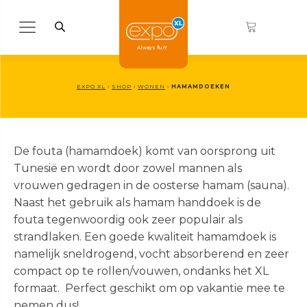
Always fun!
EXPO XL
›
SHOP
›
WONEN
›
HAMAMDOEKEN
De fouta (hamamdoek) komt van oorsprong uit
Gifts
Wonen
Posters
Koken & Tafelen
Tunesië en wordt door zowel mannen als
> ALLE HAPPY SOCKS
> ALLE SCHOENEN
vrouwen gedragen in de oosterse hamam (sauna).
Beelden
Aroma diffusers
Mokken
Naast het gebruik als hamam handdoek is de
Bekers en glazen
Hamamdoeken
Newborn gifts
fouta tegenwoordig ook zeer populair als
strandlaken. Een goede kwaliteit hamamdoek is
Boeken
Kapstokken
Nostalgic Art
namelijk sneldrogend, vocht absorberend en zeer
Klokken
2 Hamamdoeken voor 1
compact op te rollen/vouwen, ondanks het XL
Drankspellen
Keukenaccessoires
Overige
formaat. Perfect geschikt om op vakantie mee te
Bestel 2 hamamdoeken voor €25,
Feestartikelen & Versiering
Geurartikelen
Posters
nemen dus!