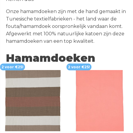
inclusief gratis verzending!
Fidgets
Riverdale
Spaarpotten
Onze hamamdoeken zijn met de hand gemaakt in
Tunesische textielfabrieken - het land waar de
SHOP
Fun
Wijnfleshouders
fouta/hamamdoek oorspronkelijk vandaan komt.
Afgewerkt met 100% natuurlijke katoen zijn deze
Gadgets
> ALLE GIFTS
hamamdoeken van een top kwaliteit.
Geschenken
2 Hamamdoeken voor 1
Hamamdoeken
Happy Socks
Bestel 2 hamamdoeken voor €25,
Dames
Heren
inclusief gratis verzending!
Dames Happy Socks
Heren Happy Socks
SHOP
Tassen
Sloffen & Pantoffels
2 Hamamdoeken voor 1
Alle schoenen
Heren sneakers
Bestel 2 hamamdoeken voor €25,
inclusief gratis verzending!
Laarzen
Many Mornings Sokken