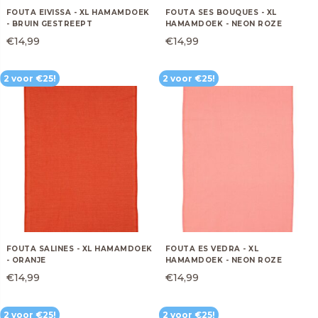
Pumps
Heren Ondergoed
SHOP
FOUTA EIVISSA - XL HAMAMDOEK
FOUTA SES BOUQUES - XL
Kunst
Meubels
- BRUIN GESTREEPT
HAMAMDOEK - NEON ROZE
Sneakers
Kids
€
14,99
€
14,99
3D metaal schilderijen
Meubels
Slippers & sandalen
Kids Happy Socks
Glasschilderijen
Verlichting
Sloffen & pantoffels
Kids pantoffels
Olieverf Schilderijen
Vloerkleden
Portemonnees
Boeken
Schoenen
Wanddecoratie
Woonaccessoires
Many Mornings Sokken
Cadeau
> ALLE SCHILDERIJEN
> ALLE MEUBELS
Dames Ondergoed
LEGO
Creatief
Fun
FOUTA SALINES - XL HAMAMDOEK
FOUTA ES VEDRA - XL
Kinderen
Happy Socks
- ORANJE
HAMAMDOEK - NEON ROZE
€
14,99
€
14,99
Koken
Liefde