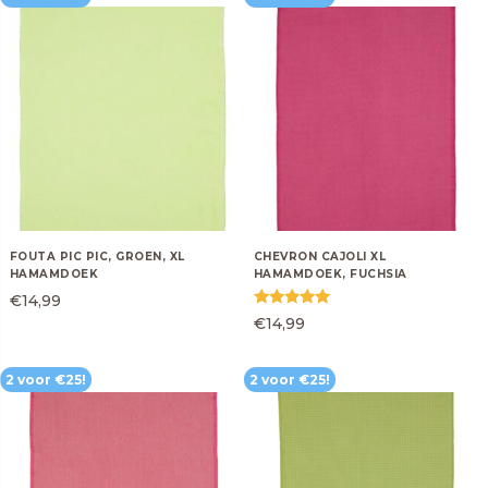
Nostalgic Art
Lifestyle
> ALLE BOEKEN
FOUTA PIC PIC, GROEN, XL
CHEVRON CAJOLI XL
HAMAMDOEK
HAMAMDOEK, FUCHSIA
€
14,99
Gewaardeerd
€
14,99
5.00
uit 5