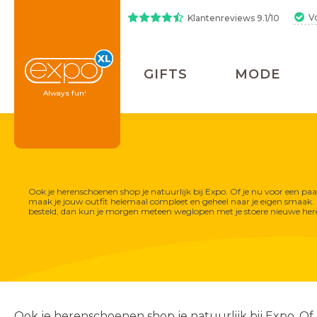
V
Klantenreviews 9.1/10
GIFTS
MODE
Always fun!
Ook je herenschoenen shop je natuurlijk bij Expo. Of je nu voor een paa
maak je jouw outfit helemaal compleet en geheel naar je eigen smaak. 
besteld, dan kun je morgen meteen weglopen met je stoere nieuwe heren
Gifts
Wonen
Posters
Koken &
Tafelen
Beelden
Aroma diffusers
Mokken
Bekers en glazen
Hamamdoeken
Newborn gifts
50% korting op alles!
Boeken
Kapstokken
Ook je herenschoenen shop je natuurlijk bij Expo. Of 