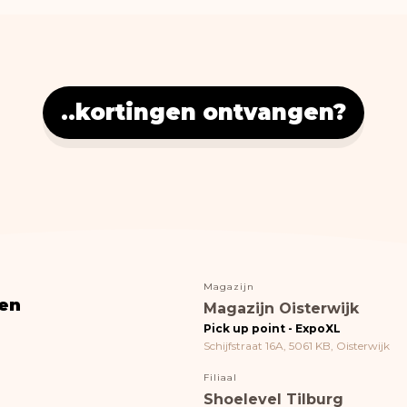
..kortingen ontvangen?
Magazijn
en
Magazijn Oisterwijk
Pick up point - ExpoXL
Schijfstraat 16A, 5061 KB, Oisterwijk
Filiaal
Shoelevel Tilburg