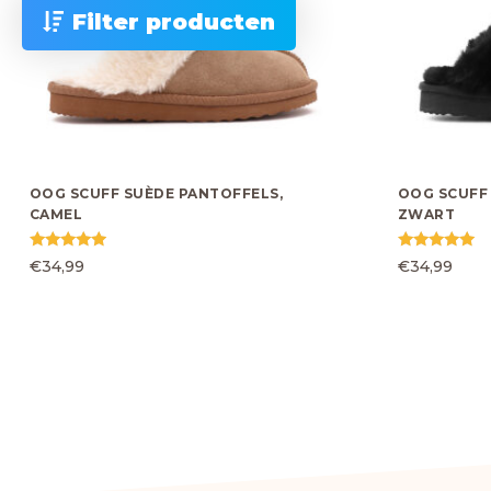
Filter producten
OOG SCUFF SUÈDE PANTOFFELS,
OOG SCUFF
CAMEL
ZWART
Gewaardeerd
Gewaardeerd
€
34,99
€
34,99
4.75
5.00
uit 5
uit 5