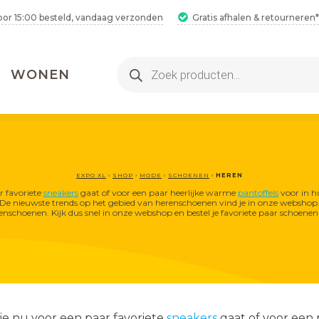
oor 15:00 besteld, vandaag verzonden
Gratis afhalen & retourneren*
Producten
WONEN
zoeken
EXPO XL
›
SHOP
›
MODE
›
SCHOENEN
›
HEREN
r favoriete
sneakers
gaat of voor een paar heerlijke warme
pantoffels
voor in hu
De nieuwste trends op het gebied van herenschoenen vind je in onze webshop. 
schoenen. Kijk dus snel in onze webshop en bestel je favoriete paar schoenen
2 Hamamdoeken voor 1
Bestel 2 hamamdoeken voor €25,
inclusief gratis verzending!
2 Hamamdoeken voor 1
je nu voor een paar favoriete
sneakers
gaat of voor een