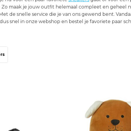
. Zo maak je jouw outfit helemaal compleet en geheel n
SHOP
Bestel 2 hamamdoeken voor €25,
2 Hamamdoeken voor 1
et de snelle service die je van ons gewend bent. Vand
inclusief gratis verzending!
us snel in onze webshop en bestel je favoriete paar sc
Bestel 2 hamamdoeken voor €25,
inclusief gratis verzending!
SHOP
rs
SHOP