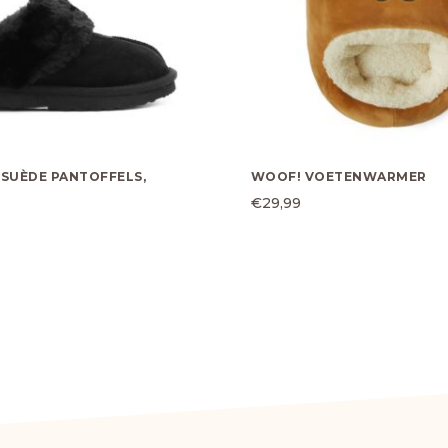
 SUÈDE PANTOFFELS,
WOOF! VOETENWARMER
€
29,99