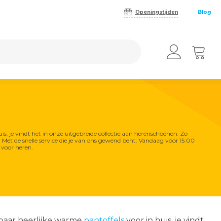
Openingstijden
Blog
is, je vindt het in onze uitgebreide collectie aan herenschoenen. Zo
Met de snelle service die je van ons gewend bent. Vandaag vóór 15:00
 voor heren.
Boeken
Kunst
Dames
Heren
Meubels
Cadeau
3D metaal
Dames Happy
Heren Happy
Meubels
schilderijen
Socks
Socks
LEGO
Creatief
Verlichting
Glasschilderijen
Tassen
Sloffen &
Fun
Vloerkleden
Pantoffels
 paar heerlijke warme
pantoffels
voor in huis, je vindt