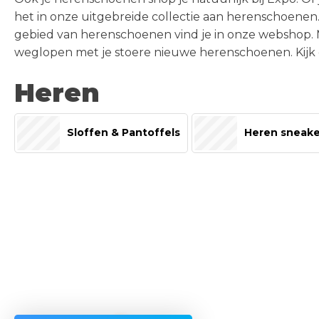
Klokken
Nostalgic Art
het in onze uitgebreide collectie aan herenschoenen
Drankspellen
Keukenaccessoires
gebied van herenschoenen vind je in onze webshop. M
Overige
SHOP
Feestartikelen &
Geurartikelen
50% korting op alles!
weglopen met je stoere nieuwe herenschoenen. Kijk d
Versiering
Posters
Riverdale
Heren
50% korting op alles!
Fidgets
Spaarpotten
SHOP
> ALLE HAPPY SOCKS
> ALLE SCHOENEN
Fun
Wijnfleshouders
Sloffen & Pantoffels
Heren sneake
SHOP
Gadgets
> ALLE GIFTS
Geschenken
Happy Socks