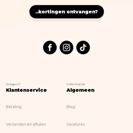
Nostalgic Art
Lifestyle
..kortingen ontvangen?
> ALLE BOEKEN
Vragen?
Informatie
Klantenservice
Algemeen
Betaling
Blog
Verzenden en afhalen
Vacatures