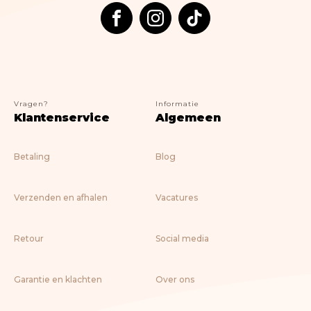
Nostalgic Art
Lifestyle
> ALLE BOEKEN
Vragen?
Informatie
Klantenservice
Algemeen
Betaling
Blog
Verzenden en afhalen
Vacatures
Retour
Social media
Garantie en klachten
Over ons