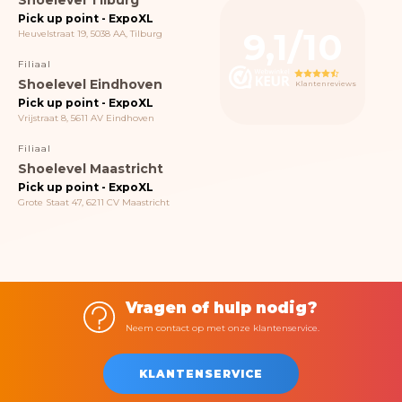
Pick up point - ExpoXL
9,1/10
Heuvelstraat 19, 5038 AA, Tilburg
Filiaal
Shoelevel Eindhoven
Klantenreviews
Pick up point - ExpoXL
Vrijstraat 8, 5611 AV Eindhoven
Filiaal
Shoelevel Maastricht
Pick up point - ExpoXL
Grote Staat 47, 6211 CV Maastricht
Vragen of hulp nodig?
Neem contact op met onze klantenservice.
KLANTENSERVICE