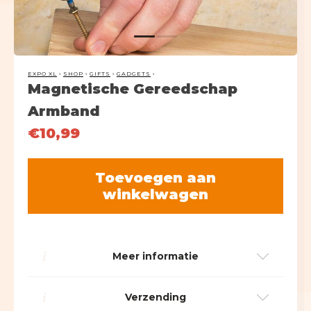
inclusief gratis verzending!
Fidgets
Riverdale
Spaarpotten
SHOP
Fun
Wijnfleshouders
EXPO XL
›
SHOP
›
GIFTS
›
GADGETS
›
Gadgets
> ALLE GIFTS
Magnetische Gereedschap
Armband
Geschenken
2 Hamamdoeken voor 1
€
10,99
Happy Socks
Bestel 2 hamamdoeken voor €25,
Dames
Heren
inclusief gratis verzending!
Magnetische
Alternative:
Toevoegen aan
Gereedschap
winkelwagen
Dames Happy Socks
Heren Happy Socks
Armband
aantal
SHOP
Tassen
Sloffen & Pantoffels
2 Hamamdoeken voor 1
Alle schoenen
Heren sneakers
i
Meer informatie
Bestel 2 hamamdoeken voor €25,
inclusief gratis verzending!
Laarzen
Many Mornings Sokken
i
Verzending