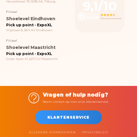
9,1/10
Heuvelstraat 19, 5038 AA, Tilburg
Filiaal
Shoelevel Eindhoven
Klantenreviews
Pick up point - ExpoXL
Vrijstraat 8, 5611 AV Eindhoven
Filiaal
Shoelevel Maastricht
Pick up point - ExpoXL
Grote Staat 47, 6211 CV Maastricht
Vragen of hulp nodig?
Neem contact op met onze klantenservice.
KLANTENSERVICE
ALGEMENE VOORWAARDEN
PRIVACYBELEID