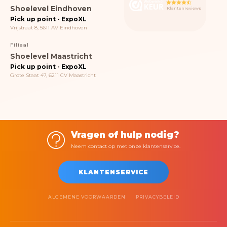
Shoelevel Eindhoven
Klantenreviews
Pick up point - ExpoXL
Vrijstraat 8, 5611 AV Eindhoven
Filiaal
Shoelevel Maastricht
Pick up point - ExpoXL
Grote Staat 47, 6211 CV Maastricht
Vragen of hulp nodig?
Neem contact op met onze klantenservice.
KLANTENSERVICE
ALGEMENE VOORWAARDEN
PRIVACYBELEID