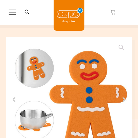
Always fun!
Gifts
Wonen
Posters
Koken & Tafelen
> ALLE HAPPY SOCKS
> ALLE SCHOENEN
Beelden
Aroma diffusers
Mokken
<
>
Bekers en glazen
Hamamdoeken
Newborn gifts
Boeken
Kapstokken
Nostalgic Art
Klokken
2 Hamamdoeken voor 1
Drankspellen
Keukenaccessoires
Overige
Bestel 2 hamamdoeken voor €25,
Feestartikelen & Versiering
Geurartikelen
Posters