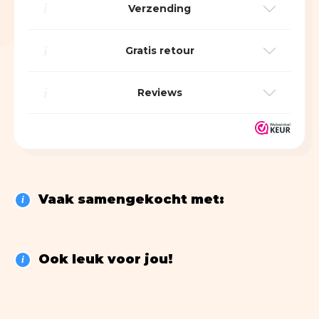
Pumps
Heren Ondergoed
i
Verzending
SHOP
Kunst
Meubels
Sneakers
Kids
i
Gratis retour
3D metaal schilderijen
Meubels
Slippers & sandalen
Kids Happy Socks
Glasschilderijen
Verlichting
Sloffen & pantoffels
i
Reviews
Kids pantoffels
Olieverf Schilderijen
Vloerkleden
Portemonnees
Boeken
Schoenen
Wanddecoratie
Woonaccessoires
Many Mornings Sokken
Cadeau
> ALLE SCHILDERIJEN
> ALLE MEUBELS
Dames Ondergoed
LEGO
Creatief
Vaak samengekocht met:
i
Fun
Kinderen
Ook leuk voor jou!
i
Happy Socks
Koken
Liefde