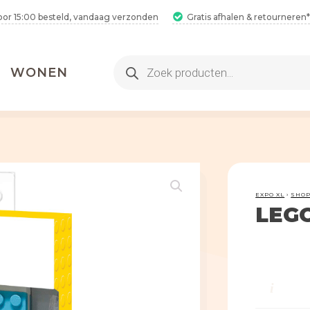
oor 15:00 besteld, vandaag verzonden
Gratis afhalen & retourneren*
Producten
WONEN
zoeken
EXPO XL
›
SHO
LEGO
2 Hamamdoeken voor 1
Bestel 2 hamamdoeken voor €25,
i
inclusief gratis verzending!
2 Hamamdoeken voor 1