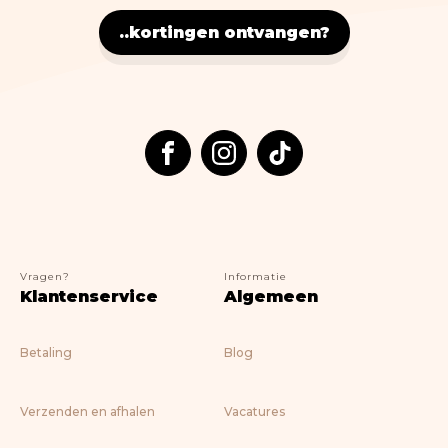
Nostalgic Art
..kortingen ontvangen?
Lifestyle
> ALLE BOEKEN
Vragen?
Informatie
Klantenservice
Algemeen
Betaling
Blog
Verzenden en afhalen
Vacatures