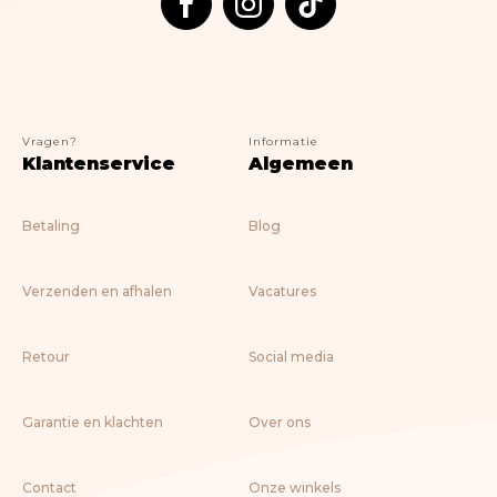
Nostalgic Art
Lifestyle
> ALLE BOEKEN
Vragen?
Informatie
Klantenservice
Algemeen
Betaling
Blog
Verzenden en afhalen
Vacatures
Retour
Social media
Garantie en klachten
Over ons
Contact
Onze winkels