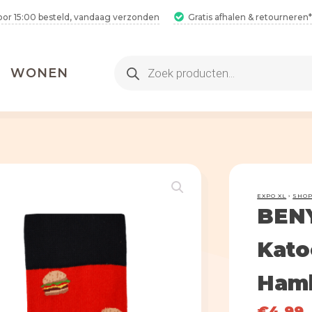
oor 15:00 besteld, vandaag verzonden
Gratis afhalen & retourneren*
Producten
WONEN
zoeken
EXPO XL
›
SHO
BEN
2 Hamamdoeken voor 1
Kato
Ham
Bestel 2 hamamdoeken voor €25,
inclusief gratis verzending!
2 Hamamdoeken voor 1
€
4,99