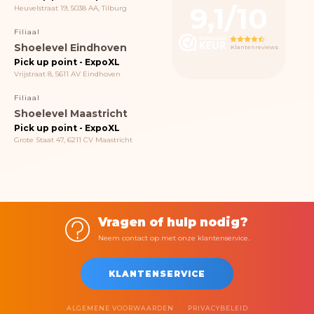
9,1/10
Heuvelstraat 19, 5038 AA, Tilburg
Filiaal
Shoelevel Eindhoven
Klantenreviews
Pick up point - ExpoXL
Vrijstraat 8, 5611 AV Eindhoven
Filiaal
Shoelevel Maastricht
Pick up point - ExpoXL
Grote Staat 47, 6211 CV Maastricht
Vragen of hulp nodig?
Neem contact op met onze klantenservice.
KLANTENSERVICE
ALGEMENE VOORWAARDEN
PRIVACYBELEID