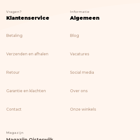
Nostalgic Art
Lifestyle
Vragen?
Informatie
Klantenservice
Algemeen
> ALLE BOEKEN
Betaling
Blog
Verzenden en afhalen
Vacatures
Retour
Social media
Garantie en klachten
Over ons
Contact
Onze winkels
Magazijn
Magazijn Oisterwijk