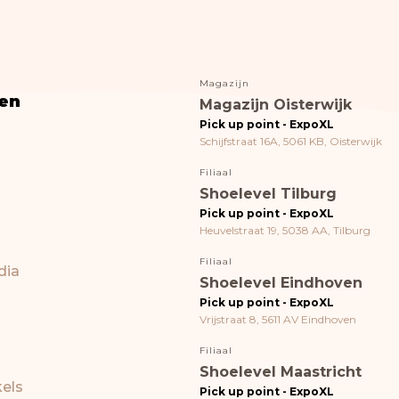
Magazijn
en
Magazijn Oisterwijk
Pick up point - ExpoXL
Schijfstraat 16A, 5061 KB, Oisterwijk
Filiaal
Shoelevel Tilburg
Pick up point - ExpoXL
Heuvelstraat 19, 5038 AA, Tilburg
Filiaal
dia
Shoelevel Eindhoven
Pick up point - ExpoXL
Vrijstraat 8, 5611 AV Eindhoven
Filiaal
Shoelevel Maastricht
els
Pick up point - ExpoXL