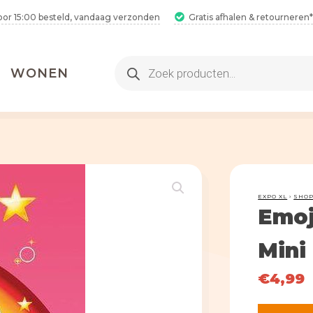
oor 15:00 besteld, vandaag verzonden
Gratis afhalen & retourneren*
Producten
WONEN
zoeken
EXPO XL
›
SHO
Emoj
2 Hamamdoeken voor 1
Mini
€
4,99
Bestel 2 hamamdoeken voor €25,
inclusief gratis verzending!
2 Hamamdoeken voor 1