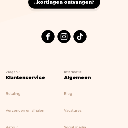
Nostalgic Art
..kortingen ontvangen?
Lifestyle
> ALLE BOEKEN
Vragen?
Informatie
Klantenservice
Algemeen
Betaling
Blog
Verzenden en afhalen
Vacatures
Retour
Social media