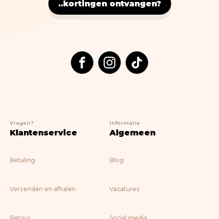
Nostalgic Art
..kortingen ontvangen?
Lifestyle
> ALLE BOEKEN
Vragen?
Informatie
Klantenservice
Algemeen
Betaling
Blog
Verzenden en afhalen
Vacatures
Retour
Social media