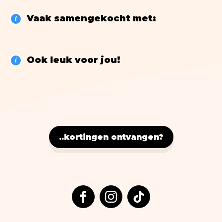
Nostalgic Art
Vaak samengekocht met:
Lifestyle
i
> ALLE BOEKEN
Ook leuk voor jou!
i
..kortingen ontvangen?